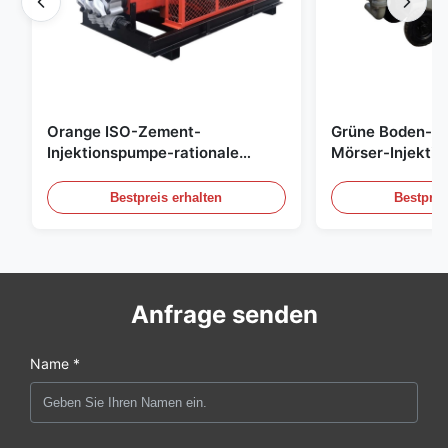
Orange ISO-Zement-
Grüne Boden-He
Injektionspumpe-rationale
Mörser-Injekti
überziehende Hochdruckpumpe
M3/H füllen na
Bestpreis erhalten
Bestprei
Anfrage senden
Name *