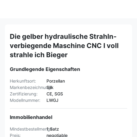
Die gelber hydraulische Strahln-
verbiegende Maschine CNC I voll
strahle ich Bieger
Grundlegende Eigenschaften
Herkunftsort:
Porzellan
Markenbezeichnung:
Silk
Zertifizierung:
CE, SGS
Modellnummer:
LWGJ
Immobilienhandel
Mindestbestellmenge:
1 Satz
Preis:
negotiable