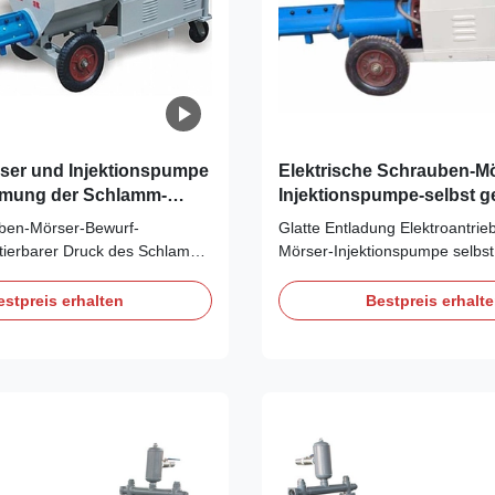
ser und Injektionspumpe
Elektrische Schrauben-Mö
mung der Schlamm-
Injektionspumpe-selbst 
Injektionspumpe-150L
glatte Entladung
ben-Mörser-Bewurf-
Glatte Entladung Elektroantri
tierbarer Druck des Schlamm-
Mörser-Injektionspumpe selbs
 Funktionierens Schrauben-
Schrauben-Mörser-Injektionsp
-Maschine Beginnen Sie das
der Schrauben-Mörser-Injekti
estpreis erhalten
Bestpreis erhalt
Schrauben-Mörser-Bewurf-
FeldDer Rahmen wird vom Kana
dem Beginnen der Betreiber
Winkeleisen und Stahlplatte, mi
ziehende Pumpe erst nach die
angemessener Struktur und b
s Vorbereiten ...
und Zusammenbauen gemacht.