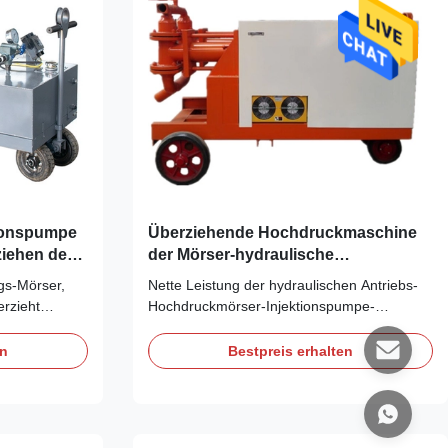
ionspumpe
Überziehende Hochdruckmaschine
iehen der
der Mörser-hydraulische
Injektionspumpe-22Kw
gs-Mörser,
Nette Leistung der hydraulischen Antriebs-
rzieht
Hochdruckmörser-Injektionspumpe-
überzieht
Maschine Mörser-Injektionspumpe-
hode des
Maschine Details der
en
Bestpreis erhalten
Mörserinjektionspumpemaschine: 1. Der V-
en und die
Gürtel und ein Paar Gänge mitteln die
oraussetzung,
Drehbewegung des Motors der Kurbelwelle
nden Mörsers
über. Die Pleuelstange und die