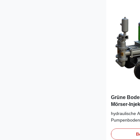
Grüne Boden
Mörser-Inje
füllen nach
hydraulische A
Pumpenbodenh
füllen nach 
der Gips-Mörs
B
Bautechnik: ho