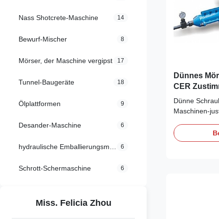
Nass Shotcrete-Maschine
14
Bewurf-Mischer
8
Mörser, der Maschine vergipst
17
Dünnes Mör
Tunnel-Baugeräte
18
CER Zustim
Schrauben-
Dünne Schrau
Ölplattformen
9
Maschinen-jus
reibungslosen
Desander-Maschine
6
Mörser-Bewurf
B
Arbeiten der 
hydraulische Emballierungsmaschine
6
Maschine:Vor 
kann die über
Schrott-Schermaschine
6
Prüfung und da
Miss. Felicia Zhou