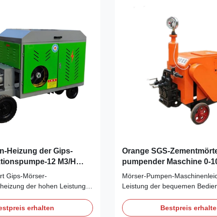
...
-Heizung der Gips-
Orange SGS-Zementmörte
ktionspumpe-12 M3/H
pumpender Maschine 0-1
Druck
rt Gips-Mörser-
Mörser-Pumpen-Maschinenleic
eizung der hohen Leistung
Leistung der bequemen Bedien
Gips-Mörser-Pumpe Anwendung
Mörser-Pumpen-Maschine Funk
er-Pumpe: 1. In der
der Mörserpumpenmaschine:1.
estpreis erhalten
Bestpreis erhalt
rizontale und vertikale
Maschine vollen hydraulischen