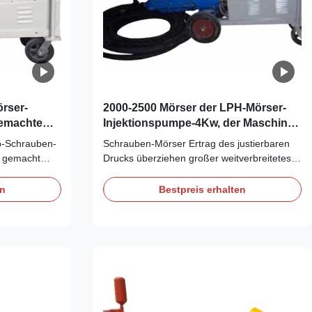
rser-
2000-2500 Mörser der LPH-Mörser-
gemachte
Injektionspumpe-4Kw, der Maschine
überzieht
eb-Schrauben-
Schrauben-Mörser Ertrag des justierbaren
t gemacht
Drucks überziehen großer weitverbreitetes
umpe Struktur
Schrauben-Mörser-Bewurf Beschreibung
onspumpe: 1.
schließen Flansch-Zusammenbau des
en
Bestpreis erhalten
lstahl,
Schrauben-Mörser-Bewurfs an:
t
Verbindungsflanschzusammenbau des
equeme Falte
Schraubenmörserbewurfs wird
 ...
hauptsächlich aus Flansch, Koppelung,
SchubKugellager, ...