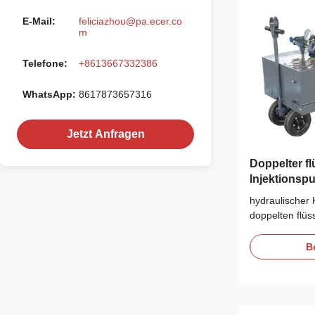
E-Mail:
feliciazhou@pa.ecer.co
m
Telefone:
+8613667332386
WhatsApp:
8617873657316
Jetzt Anfragen
Doppelter fl
Injektionsp
Maschine üb
hydraulischer 
doppelten flü
Injektions-Pu
Pumpe Eigens
B
Injektions-Pum
Geschwindigkeit
Struktur, Rade
Umsponnener .