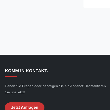
Beförderungsm
Gebietsbeschi
und in der Tra
und Abfall der .
KOMM IN KONTAKT.
Haben Sie Fragen oder benötigen Sie ein Angebot? Kontaktieren
Sie uns jetzt!
Jetzt Anfragen