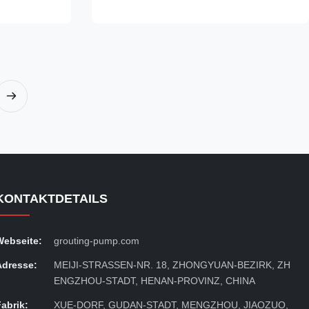
nimmt, breite
Flusses, der hohen Produktions-
rbare
Leistungsfähigkeit, der einfachen Operation,
der Sicherheit und der Zuverl...
KONTAKTDETAILS
Webseite:
grouting-pump.com
Adresse:
MEIJI-STRASSEN-NR. 18, ZHONGYUAN-BEZIRK, ZH
ENGZHOU-STADT, HENAN-PROVINZ, CHINA
Fabrik:
XUE-DORF, GUDAN-STADT, MENGZHOU, JIAOZUO,