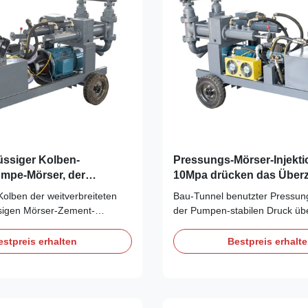
üssiger Kolben-
Pressungs-Mörser-Injekt
umpe-Mörser, der
10Mpa drücken das Überz
erziehend imprägniert
Ausrüstung
Kolben der weitverbreiteten
Bau-Tunnel benutzter Pressun
ssigen Mörser-Zement-
der Pumpen-stabilen Druck übe
mpe Mörser-Zement-Injektions-
Pressungs-Mörser, der Pumpe 
chaften der Mörser-Zement-
Rohrleitungs-Anordnungs-Met
estpreis erhalten
Bestpreis erhalt
pe: 1. Justierbarer Druck und
Pressungs-Mörsers Pumpe
, Flussstabilität. 2. Vertikale
überziehend:Das korrekte Leg
ntwurf und tragbares. 3.
Anordnung für Rohre ist die V
..
zum des Ausfall-freien pumpe