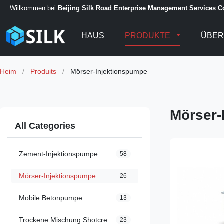
Willkommen bei
Beijing Silk Road Enterprise Management Services Co
HAUS
PRODUKTE
ÜBER
Heim
/
Produits
/
Mörser-Injektionspumpe
Mörser-
All Categories
Zement-Injektionspumpe
58
Mörser-Injektionspumpe
26
Mobile Betonpumpe
13
Trockene Mischung Shotcrete-Maschine
23