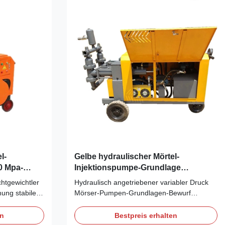
Zwischenüberschrift d...
l-
Gelbe hydraulischer Mörtel-
0 Mpa-
Injektionspumpe-Grundlage
überziehen Vertrag 15Kw
htgewichtler
Hydraulisch angetriebener variabler Druck
ung stabiler
Mörser-Pumpen-Grundlagen-Bewurf
tionsleistung
Mörser-Pumpe Struktur aof Mörserpumpe:
 Weil die
1. Die Mörserpumpe hat die Eigenschaften
en
Bestpreis erhalten
 Entwurf,
des hohen Arbeitsdrucks, des großen