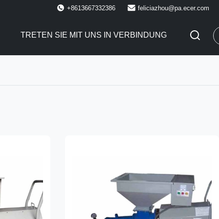
+8613667332386
feliciazhou@pa.ecer.com
E
TRETEN SIE MIT UNS IN VERBINDUNG