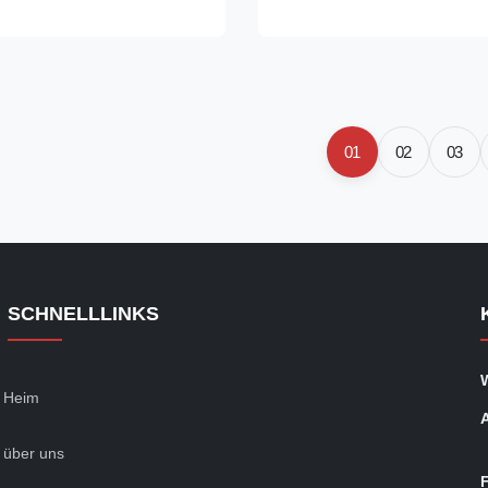
örser- oder
Bändchen, Leichtgewichtler an
chtung;2. Im Chemiesektor
Palette des Baus.2. gute justie
nsportmasse im in Rohstoffen
Leistung: die ...
..
01
02
03
SCHNELLLINKS
Heim
über uns