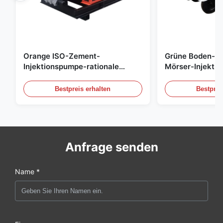
Orange ISO-Zement-
Grüne Boden-He
Injektionspumpe-rationale
Mörser-Injekti
überziehende Hochdruckpumpe
M3/H füllen na
Bestpreis erhalten
Bestprei
Anfrage senden
Name *