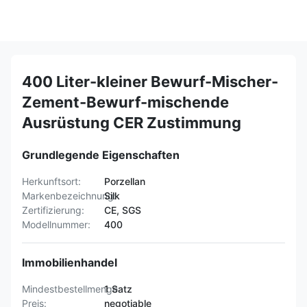
400 Liter-kleiner Bewurf-Mischer-
Zement-Bewurf-mischende
Ausrüstung CER Zustimmung
Grundlegende Eigenschaften
Herkunftsort:
Porzellan
Markenbezeichnung:
Silk
Zertifizierung:
CE, SGS
Modellnummer:
400
Immobilienhandel
Mindestbestellmenge:
1 Satz
Preis:
negotiable