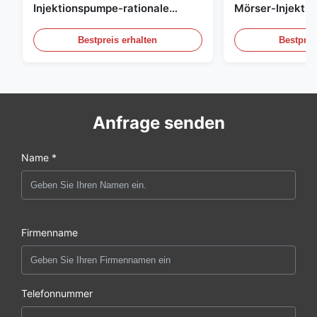
Injektionspumpe-rationale
Mörser-Injekti
überziehende Hochdruckpumpe
M3/H füllen na
Bestpreis erhalten
Bestprei
Anfrage senden
Name *
Firmenname
Telefonnummer